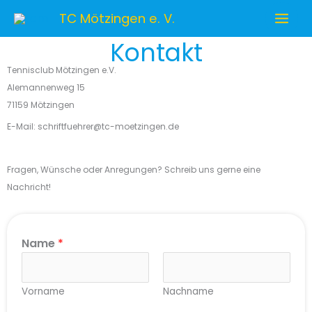
Zum
TC Mötzingen e. V.
Inhalt
springen
Kontakt
Tennisclub Mötzingen e.V.
Alemannenweg 15
71159 Mötzingen
E-Mail: schriftfuehrer@tc-moetzingen.de
Fragen, Wünsche oder Anregungen? Schreib uns gerne eine
Nachricht!
Name
*
Vorname
Nachname