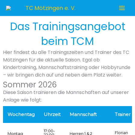
Zum
TC Mötzingen e. V.
Inhalt
springen
Das Trainingsangebot
beim TCM
Hier findest du alle Trainingszeiten und Trainer des TC
Mötzingen für die aktuelle Saison. Egal ob
Kindertraining, Mannschaftstraining oder Hobbyrunde
– wir bringen dich auf und neben dem Platz weiter.
Sommer 2026
Diese Saison trainieren die Mannschaften auf unserer
Anlage wie folgt:
Wochentag
Uhrzeit
Mannschaft
Trainer
17:00-
Florian
Montag
Herren 1 & 2
22:00