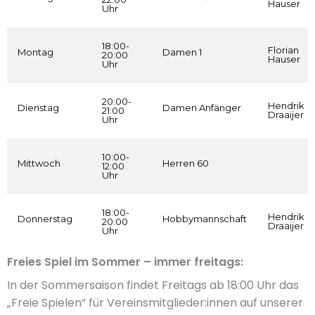
Hauser
Uhr
18:00-
Florian
Montag
Damen 1
20:00
Hauser
Uhr
20:00-
Hendrik
Dienstag
Damen Anfänger
21:00
Draaijer
Uhr
10:00-
Mittwoch
Herren 60
12:00
Uhr
18:00-
Hendrik
Donnerstag
Hobbymannschaft
20:00
Draaijer
Uhr
Freies Spiel im Sommer – immer freitags:
In der Sommersaison findet Freitags ab 18:00 Uhr das
„Freie Spielen“ für Vereinsmitglieder:innen auf unserer