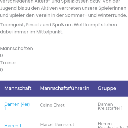
verschiedenen Alters- und Spielklassen aktiv. Von der
Jugend bis zu den Aktiven vertreten unsere Spielerinnen
und Spieler den Verein in der Sommer- und Winterrunde.
Teamgeist, Einsatz und Spaß am Wettkampf stehen
dabei immer im Mittelpunkt.
Mannschaften
0
Trainer
0
Mannschaft
Mannschaftsführer:in
Gruppe
Damen (4er)
Damen
Celine Ehret
1
Kreisstaffel 1
Herren
Marcel Reinhardt
Herren 1
Bezirksstaffel 2