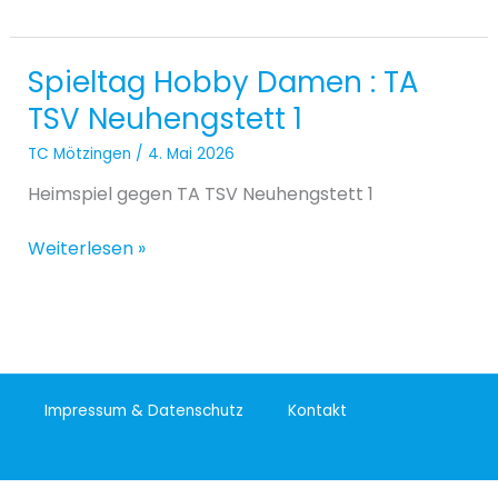
1
Spieltag Hobby Damen : TA
Spieltag
Hobby
TSV Neuhengstett 1
Damen
TC Mötzingen
/
4. Mai 2026
:
TA
Heimspiel gegen TA TSV Neuhengstett 1
TSV
Neuhengstett
Weiterlesen »
1
Impressum & Datenschutz
Kontakt