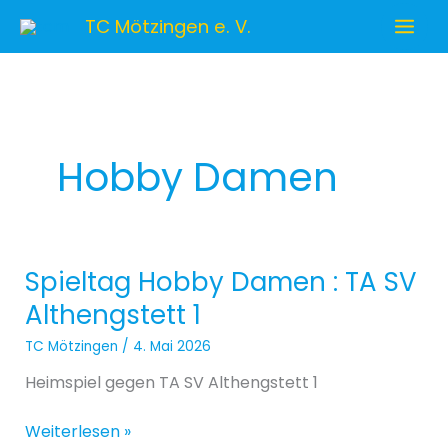
Zum
TC Mötzingen e. V.
Inhalt
springen
Hobby Damen
Spieltag Hobby Damen : TA SV
Spieltag
Hobby
Althengstett 1
Damen
TC Mötzingen
/
4. Mai 2026
:
TA
Heimspiel gegen TA SV Althengstett 1
SV
Althengstett
Weiterlesen »