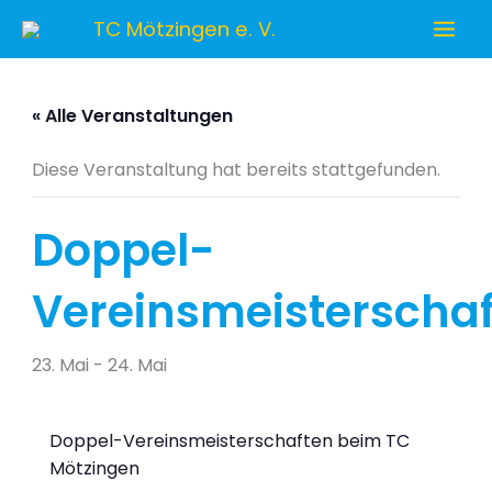
Zum
TC Mötzingen e. V.
Inhalt
springen
« Alle Veranstaltungen
Diese Veranstaltung hat bereits stattgefunden.
Doppel-
Vereinsmeisterscha
23. Mai
-
24. Mai
Doppel-Vereinsmeisterschaften beim TC
Mötzingen