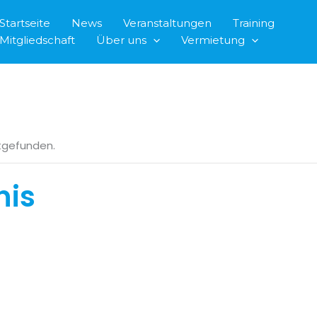
Startseite
News
Veranstaltungen
Training
Mitgliedschaft
Über uns
Vermietung
ttgefunden.
nis