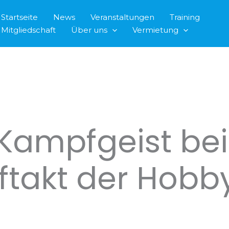
Startseite
News
Veranstaltungen
Training
Mitgliedschaft
Über uns
Vermietung
Kampfgeist be
takt der Hobb