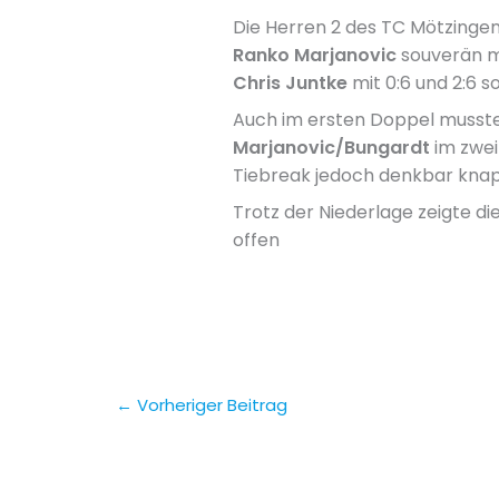
Die Herren 2 des TC Mötzingen
Ranko Marjanovic
souverän mi
Chris Juntke
mit 0:6 und 2:6 s
Auch im ersten Doppel musst
Marjanovic/Bungardt
im zwei
Tiebreak jedoch denkbar knapp
Trotz der Niederlage zeigte d
offen
←
Vorheriger Beitrag