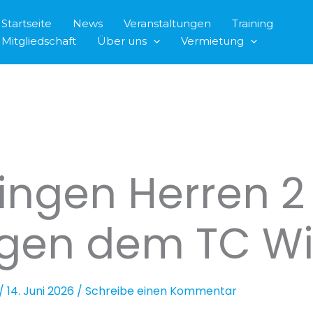
Startseite
News
Veranstaltungen
Training
Mitgliedschaft
Über uns
Vermietung
ingen Herren 2
egen dem TC W
/
14. Juni 2026
/
Schreibe einen Kommentar