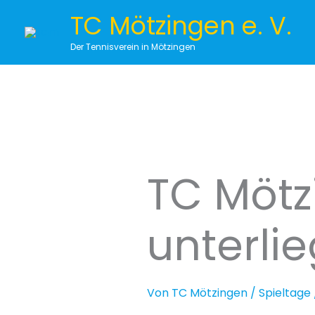
Zum
TC Mötzingen e. V.
Inhalt
springen
Der Tennisverein in Mötzingen
TC Mötz
unterli
Von
TC Mötzingen
/
Spieltage